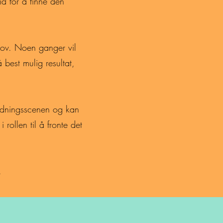
d for å finne den
ehov. Noen ganger vil
best mulig resultat,
oldningsscenen og kan
 rollen til å fronte det
.