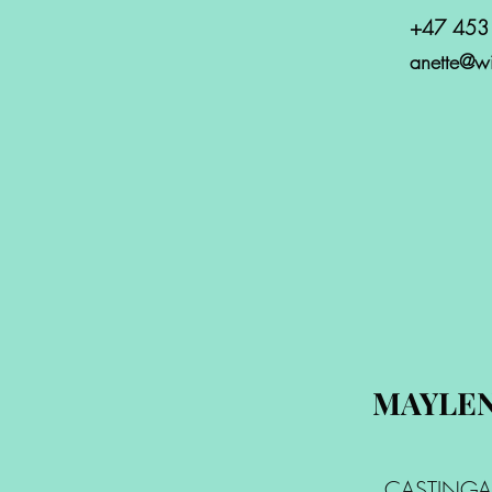
+47 453
anette@wi
MAYLEN
CASTINGA