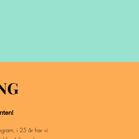
NG
anten!
ogram; i 25 år har vi