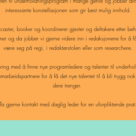
ten til underholdningsprogram i mange genre og jobber allti
interessante konstellasjonen som gir best mulig innhold.
caster, booker og koordinerer gjester og deltakere etter b
r og da jobber vi gjerne videre inn i redaksjonene for å få 
være seg på regi, i redaktørstolen eller som researchere.
aring med å finne nye programledere og talenter til underh
rbeidspartnere for å få det nye talentet til å bli trygg nok i
dere trenger.
Ta gjerne kontakt med daglig leder for en uforpliktende prat