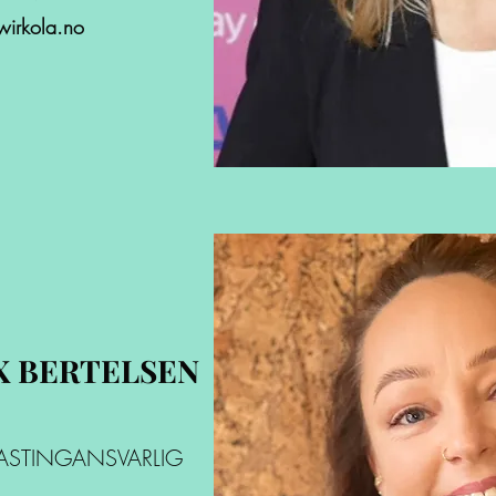
irkola.no
X BERTELSEN
CASTINGANSVARLIG