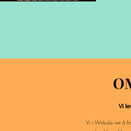
O
Vi le
Vi i Wirkola vet å f